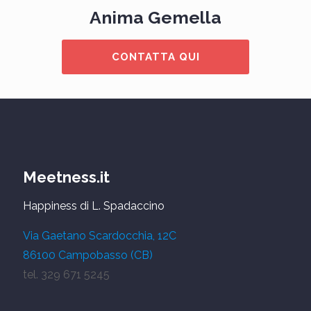
Anima Gemella
CONTATTA QUI
Meetness.it
Happiness di L. Spadaccino
Via Gaetano Scardocchia, 12C
86100 Campobasso (CB)
tel. 329 671 5245