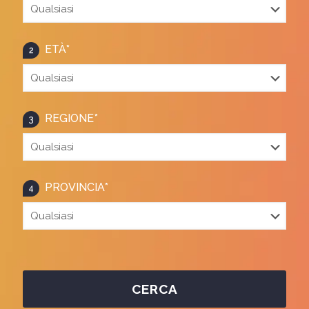
ETÀ*
2
REGIONE*
3
PROVINCIA*
4